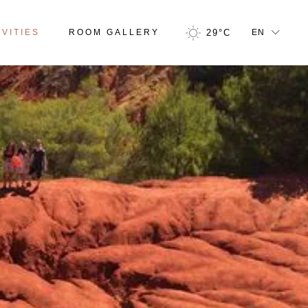
FR
IVITIES
ROOM GALLERY
29
°
C
EN
GR
IT
FR
GR
IT