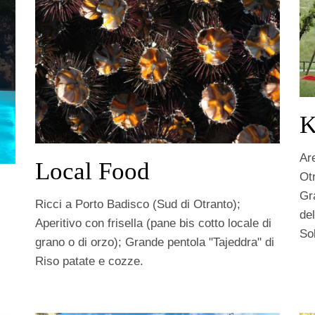
K
Are
Local Food
Otr
Gr
Ricci a Porto Badisco (Sud di Otranto);
del
Aperitivo con frisella (pane bis cotto locale di
So
grano o di orzo); Grande pentola "Tajeddra" di
Riso patate e cozze.